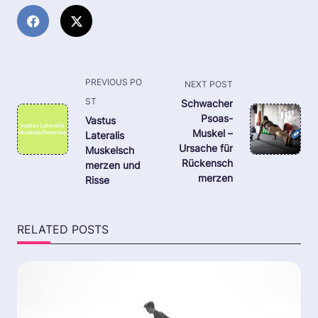
<span
PREVIOUS PO
NEXT POST
class="nav-
ST
Schwacher
subtitle
Psoas-
Vastus
Muskel –
Lateralis
screen-
Ursache für
Muskelsch
reader-
Rückensch
merzen und
text">Page</span>
merzen
Risse
RELATED POSTS