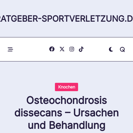
Skip
to
RATGEBER-SPORTVERLETZUNG.D
content
Knochen
Osteochondrosis
dissecans – Ursachen
und Behandlung