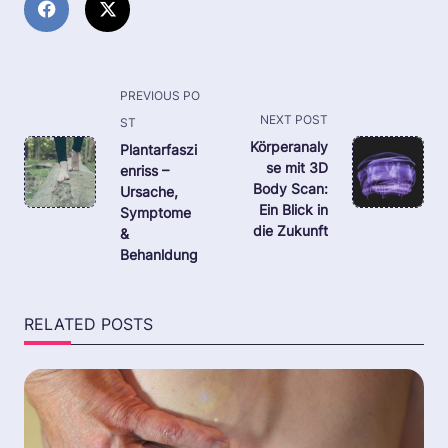
<span
PREVIOUS PO
class="nav-
NEXT POST
ST
subtitle
Körperanaly
Plantarfaszi
se mit 3D
enriss –
screen-
Body Scan:
Ursache,
reader-
Ein Blick in
Symptome
text">Page</span>
die Zukunft
&
Behanldung
RELATED POSTS